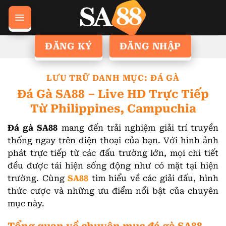
Bỏ
qua
nội
dung
ĐĂNG KÝ
ĐĂNG NHẬP
LƯU TRỮ DANH MỤC:
ĐÁ GÀ
Đá Gà SA88 – Live HD Trực Tiếp
Từ Philippines, Campuchia
Đá gà SA88
mang đến trải nghiệm giải trí truyền
thống ngay trên điện thoại của bạn. Với hình ảnh
phát trực tiếp từ các đấu trường lớn, mọi chi tiết
đều được tái hiện sống động như có mặt tại hiện
trường. Cùng
SA88
tìm hiểu về các giải đấu, hình
thức cược và những ưu điểm nổi bật của chuyên
mục này.