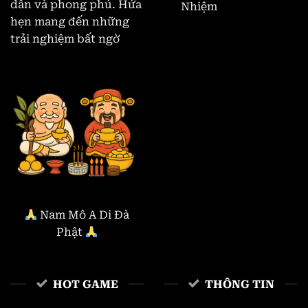
dẫn và phong phú. Hứa
Nhiệm
hẹn mang đến những
trải nghiệm bất ngờ
Nam Mô A Di Đà
Phật
HOT GAME
THÔNG TIN