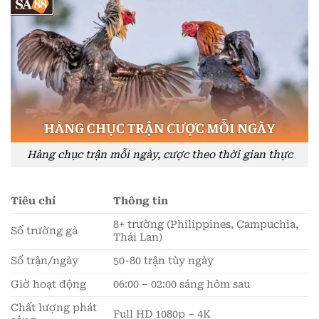
Hàng chục trận mỗi ngày, cược theo thời gian thực
Tiêu chí
Thông tin
8+ trường (Philippines, Campuchia,
Số trường gà
Thái Lan)
Số trận/ngày
50-80 trận tùy ngày
Giờ hoạt động
06:00 – 02:00 sáng hôm sau
Chất lượng phát
Full HD 1080p – 4K