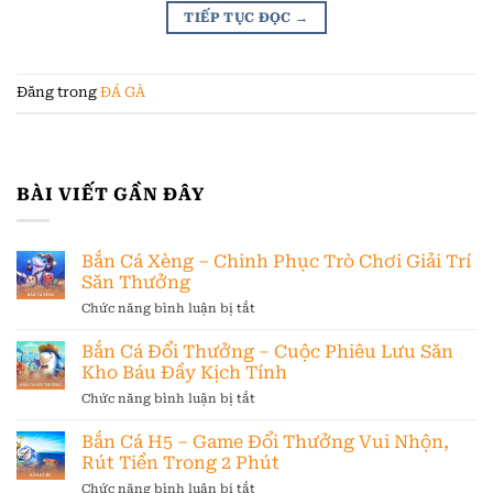
TIẾP TỤC ĐỌC
→
Đăng trong
ĐÁ GÀ
BÀI VIẾT GẦN ĐÂY
Bắn Cá Xèng – Chinh Phục Trò Chơi Giải Trí
Săn Thưởng
ở
Chức năng bình luận bị tắt
Bắn
Cá
Bắn Cá Đổi Thưởng – Cuộc Phiêu Lưu Săn
Xèng
Kho Báu Đầy Kịch Tính
–
ở
Chức năng bình luận bị tắt
Chinh
Bắn
Phục
Cá
Bắn Cá H5 – Game Đổi Thưởng Vui Nhộn,
Trò
Đổi
Chơi
Rút Tiền Trong 2 Phút
Thưởng
Giải
ở
Chức năng bình luận bị tắt
–