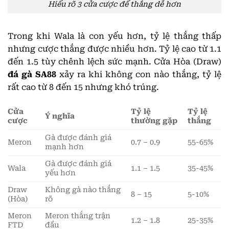
Hiểu rõ 3 cửa cược để thắng dễ hơn
Trong khi Wala là con yếu hơn, tỷ lệ thắng thấp
nhưng cược thắng được nhiều hơn. Tỷ lệ cao từ 1.1
đến 1.5 tùy chênh lệch sức mạnh. Cửa Hòa (Draw)
đá gà SA88
xảy ra khi không con nào thắng, tỷ lệ
rất cao từ 8 đến 15 nhưng khó trúng.
Cửa
Tỷ lệ
Tỷ lệ
Ý nghĩa
cược
thường gặp
thắng
Gà được đánh giá
Meron
0.7 – 0.9
55-65%
mạnh hơn
Gà được đánh giá
Wala
1.1 – 1.5
35-45%
yếu hơn
Draw
Không gà nào thắng
8 – 15
5-10%
(Hòa)
rõ
Meron
Meron thắng trận
1.2 – 1.8
25-35%
FTD
đầu