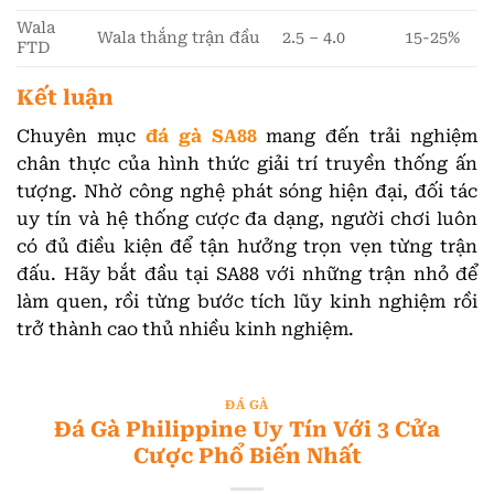
Wala
Wala thắng trận đầu
2.5 – 4.0
15-25%
FTD
Kết luận
Chuyên mục
đá gà SA88
mang đến trải nghiệm
chân thực của hình thức giải trí truyền thống ấn
tượng. Nhờ công nghệ phát sóng hiện đại, đối tác
uy tín và hệ thống cược đa dạng, người chơi luôn
có đủ điều kiện để tận hưởng trọn vẹn từng trận
đấu. Hãy bắt đầu tại SA88 với những trận nhỏ để
làm quen, rồi từng bước tích lũy kinh nghiệm rồi
trở thành cao thủ nhiều kinh nghiệm.
ĐÁ GÀ
Đá Gà Philippine Uy Tín Với 3 Cửa
Cược Phổ Biến Nhất